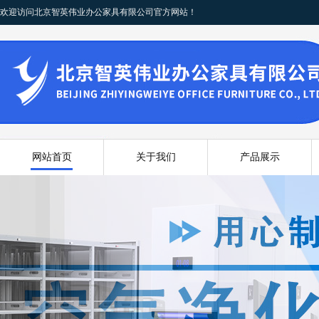
欢迎访问北京智英伟业办公家具有限公司官方网站！
网站首页
关于我们
产品展示