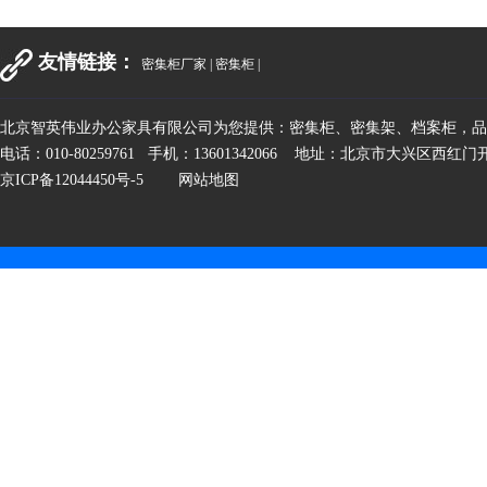
友情链接：
密集柜厂家
|
密集柜
|
北京智英伟业办公家具有限公司为您提供：密集柜、密集架、档案柜，
电话：010-80259761 手机：13601342066 地址：北京市大兴区西红
京ICP备12044450号-5
网站地图