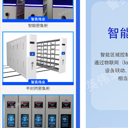
智能密集柜
半封闭密集柜