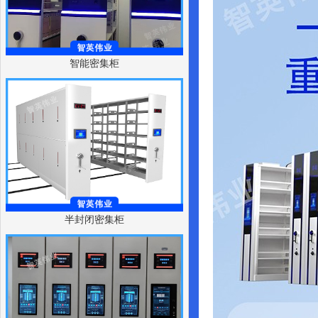
智能密集柜
半封闭密集柜