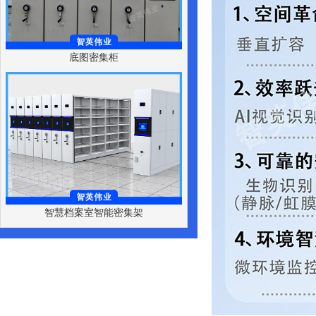
底图密集柜
智慧档案室智能密集架