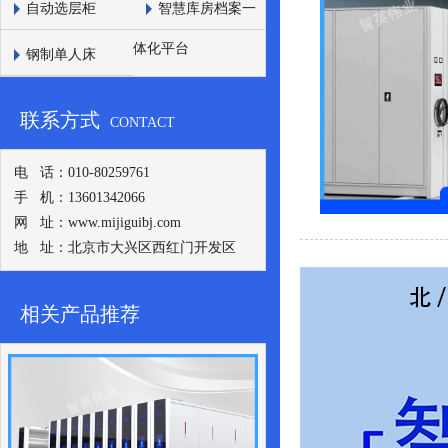
自动选层柜
智慧库房档案一
体化平台
钢制单人床
联系方式
CONTACT
电 话：010-80259761
手 机：13601342066
网 址：www.mijiguibj.com
地 址：北京市大兴区西红门开发区
相关产品推荐