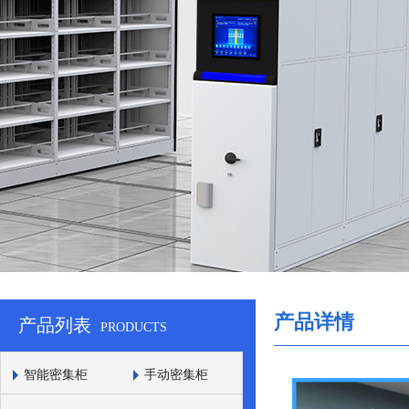
产品详情
产品列表
PRODUCTS
智能密集柜
手动密集柜