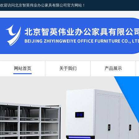
欢迎访问北京智英伟业办公家具有限公司官方网站！
网站首页
关于我们
产品展示