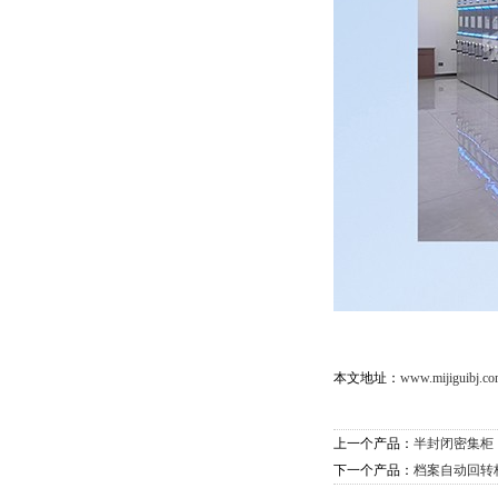
本文地址：
www.mijiguibj.co
上一个产品：
半封闭密集柜
下一个产品：
档案自动回转