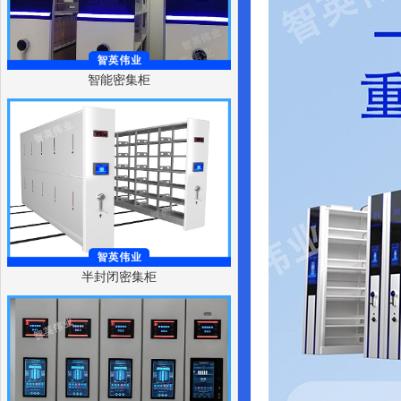
智能密集柜
半封闭密集柜