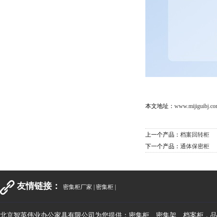
本文地址：
www.mijiguibj.co
上一个产品：
档案回转柜
下一个产品：
通体保密柜
友情链接：
密集柜厂家
|
密集柜
|
北京智英伟业办公家具有限公司为您提供：密集柜、密集架、档案柜，