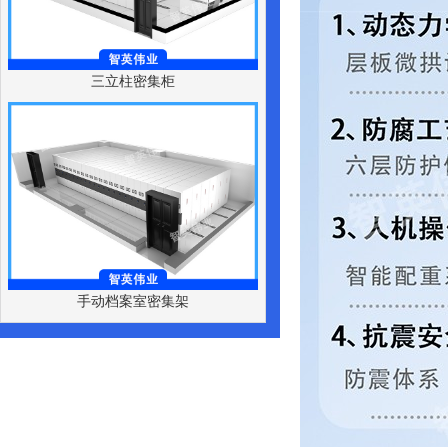
三立柱密集柜
手动档案室密集架