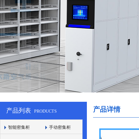
产品详情
产品列表
PRODUCTS
智能密集柜
手动密集柜