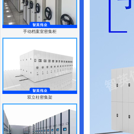
手动档案室密集柜
双立柱密集架