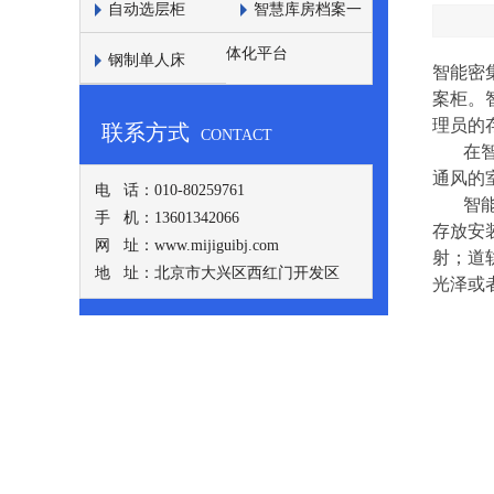
自动选层柜
智慧库房档案一
体化平台
钢制单人床
智能密
案柜。
理员的
联系方式
CONTACT
在智能
通风的
电 话：010-80259761
智能密
手 机：13601342066
存放安
网 址：www.mijiguibj.com
射；道
地 址：北京市大兴区西红门开发区
光泽或