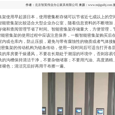
作者：
北京智英伟业办公家具有限公司
来源：
www.mijiguibj.com
发
集架使用早起源日本，使用
密集柜
存储可以节省近七成以上的空
智能密集架比较适合大型企业办公室，随着信息资料的不断增加
存储和查阅管理节省了时间。智能密集架存储量大，方便管理，
密集架的使用过程中应该注意保养，一般智能密集架购买后在
室内或仓库内，防止压损，避免与带有腐蚀性的物质或者气体接
集架的传动机构为链条传动，使用一段时间后可适当打开各层
装的库房要干燥通风，不要在长期处于潮湿的环境中，否则容易
轨的沟槽保持清洁干净，不要杂物堵塞；不要用汽油、高度酒精
者褪色；清洁完后好再用干布擦一遍。