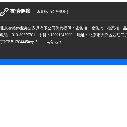
友情链接：
密集柜厂家
|
密集柜
|
北京智英伟业办公家具有限公司为您提供：密集柜、密集架、档案柜，
电话：010-80259761 手机：13601342066 地址：北京市大兴区西红
京ICP备12044450号-5
网站地图